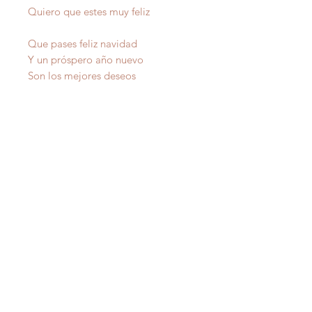
Quiero que estes muy feliz
Que pases feliz navidad
Y un próspero año nuevo
Son los mejores deseos
A la mujer que yo quiero
raf
AMOR
ales
Autor
IMPORTANTE
: Todas nuestras poesías tienen
derecho de autor y estan registradas en Propiedad
Intelectual del Departamento de Estado de Puerto Rico.
Copiarlas sin autorización del autor es un delito federal de
los Estados Unidos de America .
IMPORTANT
:
All our poetry is copyrighted and
registered in Intellectual Property of the Department of
State of Puerto Rico. Copying them without the author's
permission is a federal crime of the United States of