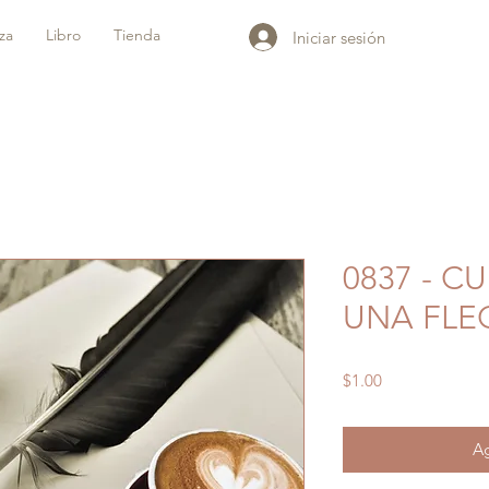
iza
Libro
Tienda
Iniciar sesión
0837 - C
UNA FLE
Precio
$1.00
Ag