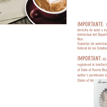
IMPORTANTE
: 
derecho de autor y es
Intelectual del Depar
Rico.
Copiarlas sin autoriza
federal de los Estado
IMPORTANT
:
All
registered in Intellec
of State of Puerto Ric
author's permission is
States of America.