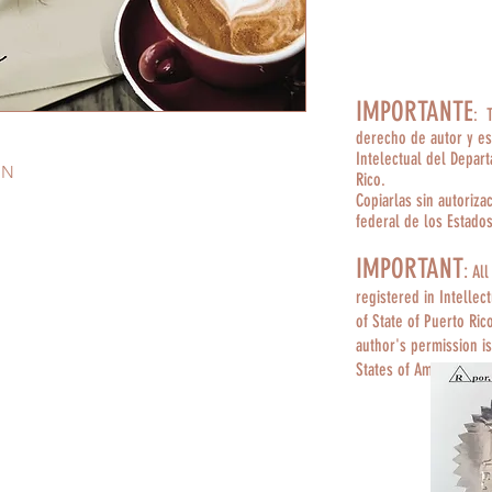
IMPORTANTE
: 
derecho de autor y es
Intelectual del Depar
ÓN
Rico.
Copiarlas sin autoriza
federal de los Estado
IMPORTANT
:
All
registered in Intellec
of State of Puerto Ric
author's permission is
States of America.