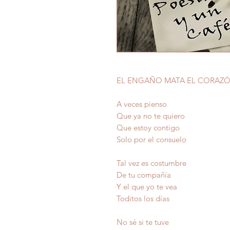
EL ENGAÑO MATA EL CORAZ
A veces pienso
Que ya no te quiero
Que estoy contigo
Solo por el consuelo
Tal vez es costumbre
De tu compañía
Y el que yo te vea
Toditos los días
No sé si te tuve