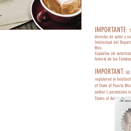
IMPORTANTE
: 
derecho de autor y es
Intelectual del Depar
Rico.
Copiarlas sin autoriza
federal de los Estado
IMPORTANT
:
All
registered in Intellec
of State of Puerto Ric
author's permission is
States of America.