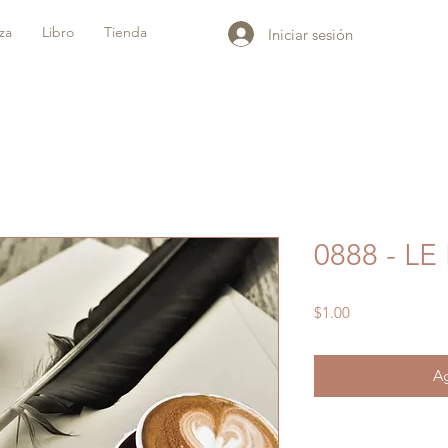
iza
Libro
Tienda
Iniciar sesión
0888 - L
Precio
$1.00
Ag