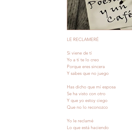
LE RECLAMERÉ
Si viene de tí
Yo a tí te lo creo
Porque eres sincera
Y sabes que no juego
Has dicho que mí esposa
Se ha visto con otro
Y que yo estoy ciego
Que no lo reconozco
Yo le reclamé
Lo que está haciendo