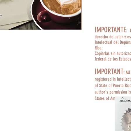
IMPORTANTE
: 
derecho de autor y es
Intelectual del Depar
Rico.
Copiarlas sin autoriza
federal de los Estado
IMPORTANT
:
All
registered in Intellec
of State of Puerto Ric
author's permission is
States of America.