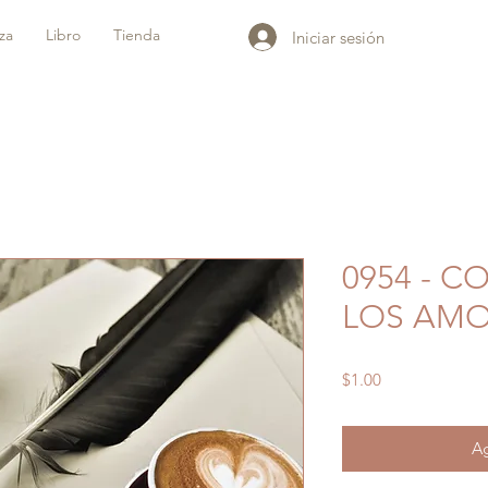
iza
Libro
Tienda
Iniciar sesión
0954 - 
LOS AMO
Precio
$1.00
Ag