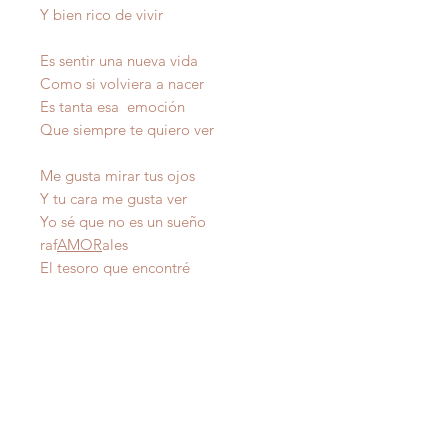
Y bien rico de vivir
Es sentir una nueva vida
Como si volviera a nacer
Es tanta esa emoción
Que siempre te quiero ver
Me gusta mirar tus ojos
Y tu cara me gusta ver
Yo sé que no es un sueño
raf
AMOR
ales
El tesoro que encontré
IMPORTANTE
: Todas nuestras poesías tienen
derecho de autor y estan registradas en Propiedad
Intelectual del Departamento de Estado de Puerto Rico.
Copiarlas sin autorización del autor es un delito federal de
los Estados Unidos de America .
IMPORTANT
:
All our poetry is copyrighted and