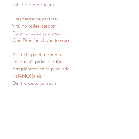
Tal vez te perdonará
Eres fuerte de carácter
Y tú no pides perdón
Pero nunca se te olvide
Que Dios fue el que te creó
Y si te llega el momento
De que tú pidas perdón
Arrepiéntete en lo profundo
rafAMORales
Dentro de tu corazón
IMPORTANTE
: Todas nuestras poesías tienen
derecho de autor y estan registradas en Propiedad
Intelectual del Departamento de Estado de Puerto Rico.
Copiarlas sin autorización del autor es un delito federal de
los Estados Unidos de America .