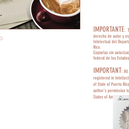
IMPORTANTE
: 
derecho de autor y es
DO
Intelectual del Depar
Rico.
Copiarlas sin autoriza
federal de los Estado
IMPORTANT
:
All
registered in Intellec
of State of Puerto Ric
author's permission is
States of America.