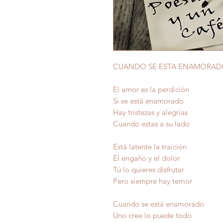
CUANDO SE ESTA ENAMORA
El amor es la perdición
Si se está enamorado
Hay tristezas y alegrías
Cuando estas a su lado
Está latente la traición
El engaño y el dolor
Tú lo quieres disfrutar
Pero siempre hay temor
Cuando se está enamorado
Uno cree lo puede todo