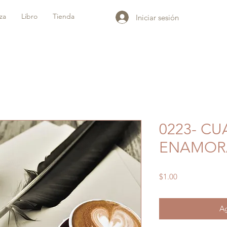
iza
Libro
Tienda
Iniciar sesión
0223- C
ENAMOR
Precio
$1.00
Ag