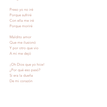
Preso yo no iré
Porque sufriré
Con ella me iré
Porque moriré
Maldito amor
Que me ilusionó
Y por otro que vio
A mí me dejó
¡Oh Dios que yo hice!
¿Por qué eso pasó?
Si era la dueña
De mi corazón
Eso fue el demonio
Que a mí me cegó
Desgracie mi vida