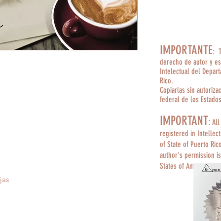
IMPORTANTE
: 
derecho de autor y es
Intelectual del Depar
Rico.
Copiarlas sin autoriza
federal de los Estado
IMPORTANT
:
All
registered in Intellec
of State of Puerto Ric
author's permission is
States of America.
jas