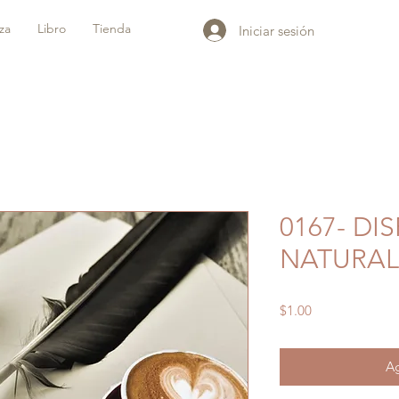
iza
Libro
Tienda
Iniciar sesión
0167- DI
NATURAL
Precio
$1.00
Ag