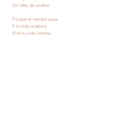
Sin idea de acabar
Porque el tiempo pasa
Y la vida acabara
Vive tu vida intensa
Y siempre amaras
raf
AMOR
ales
Autor
IMPORTANTE
: Todas nuestras poesías tienen
derecho de autor y estan registradas en Propiedad
Intelectual del Departamento de Estado de Puerto Rico.
Copiarlas sin autorización del autor es un delito federal de
los Estados Unidos de America .
IMPORTANT
:
All our poetry is copyrighted and
registered in Intellectual Property of the Department of
State of Puerto Rico. Copying them without the author's
permission is a federal crime of the United States of