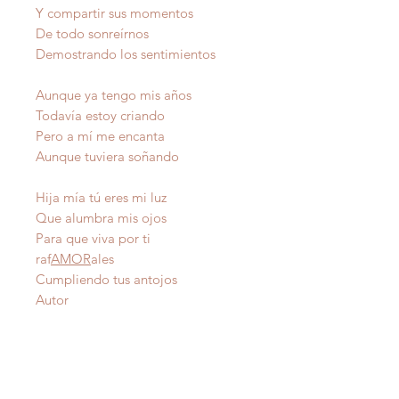
Y compartir sus momentos
De todo sonreírnos
Demostrando los sentimientos
Aunque ya tengo mis años
Todavía estoy criando
Pero a mí me encanta
Aunque tuviera soñando
Hija mía tú eres mi luz
Que alumbra mis ojos
Para que viva por ti
raf
AMOR
ales
Cumpliendo tus antojos
Autor
IMPORTANTE
: Todas nuestras poesías tienen
derecho de autor y estan registradas en Propiedad