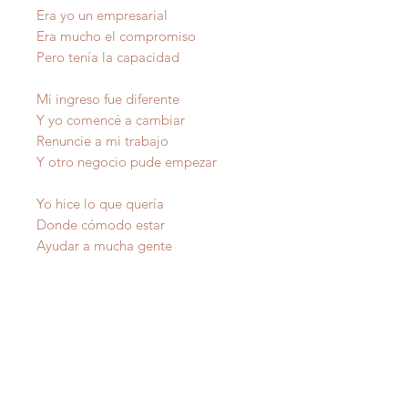
Era yo un empresarial
Era mucho el compromiso
Pero tenía la capacidad
Mi ingreso fue diferente
Y yo comencé a cambiar
Renuncie a mi trabajo
Y otro negocio pude empezar
Yo hice lo que quería
Donde cómodo estar
Ayudar a mucha gente
Que necesitaban de verdad
En mi segundo matrimonio
Había mucha felicidad
Y un hogar lleno de amor
También yo pude encontrar