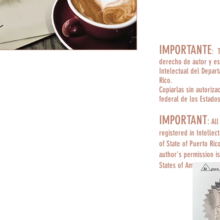
IMPORTANTE
: 
derecho de autor y es
Intelectual del Depar
Rico.
Copiarlas sin autoriza
federal de los Estado
IMPORTANT
:
All
registered in Intellec
of State of Puerto Ric
author's permission is
States of America.