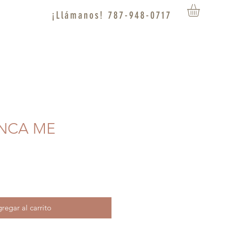
¡Llámanos! 787-948-0717
UNCA ME
regar al carrito