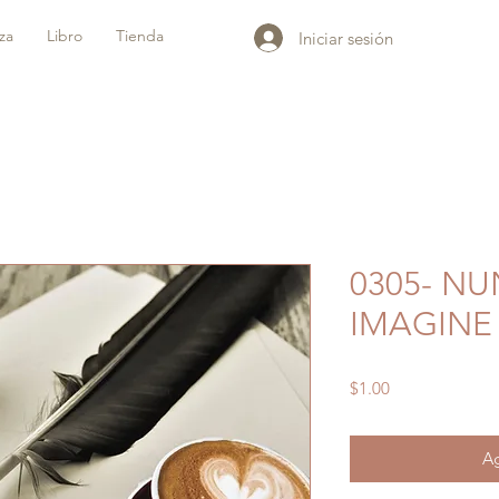
iza
Libro
Tienda
Iniciar sesión
0305- N
IMAGINE
Precio
$1.00
Ag