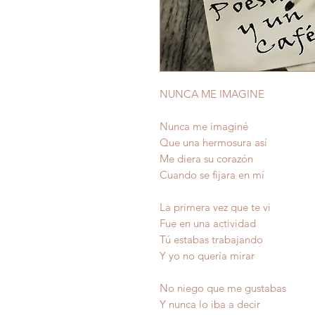
NUNCA ME IMAGINE
Nunca me imaginé
Que una hermosura así
Me diera su corazón
Cuando se fijara en mí
La primera vez que te vi
Fue en una actividad
Tú estabas trabajando
Y yo no quería mirar
No niego que me gustabas
Y nunca lo iba a decir