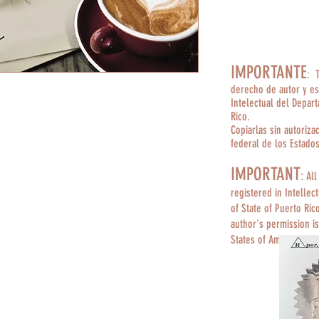
IMPORTANTE
: 
derecho de autor y es
Intelectual del Depar
Rico.
Copiarlas sin autoriza
federal de los Estado
IMPORTANT
:
All
registered in Intellec
of State of Puerto Ric
author's permission is
States of America.