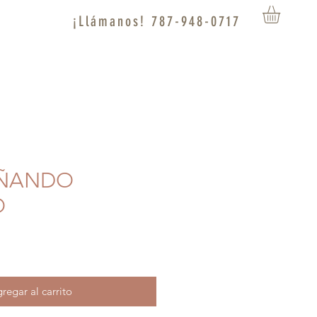
¡Llámanos! 787-948-0717
OÑANDO
O
regar al carrito