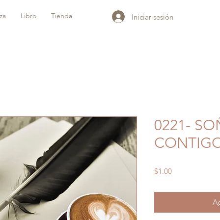
iza
Libro
Tienda
Iniciar sesión
0221- S
CONTIG
Precio
$1.00
Ag