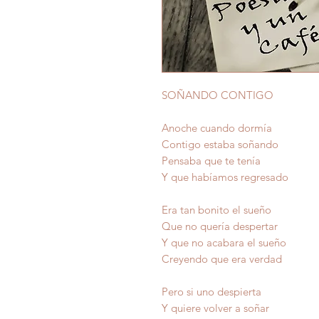
SOÑANDO CONTIGO
Anoche cuando dormía
Contigo estaba soñando
Pensaba que te tenía
Y que habíamos regresado
Era tan bonito el sueño
Que no quería despertar
Y que no acabara el sueño
Creyendo que era verdad
Pero si uno despierta
Y quiere volver a soñar