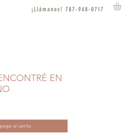
¡Llámanos! 787-948-0717
E ENCONTRÉ EN
NO
regar al carrito