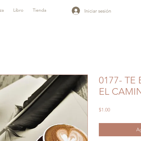
iza
Libro
Tienda
Iniciar sesión
0177- T
EL CAMI
Precio
$1.00
Ag