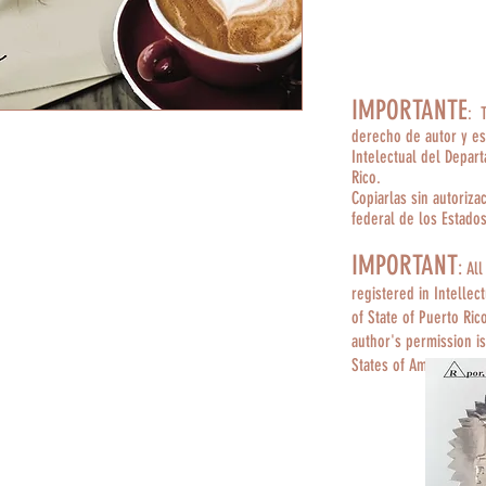
IMPORTANTE
: 
derecho de autor y es
Intelectual del Depar
Rico.
Copiarlas sin autoriza
federal de los Estado
IMPORTANT
:
All
registered in Intellec
of State of Puerto Ric
author's permission is
States of America.