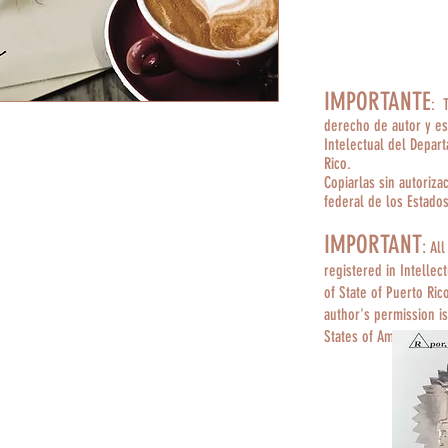
IMPORTANTE
: 
derecho de autor y es
Intelectual del Depar
Rico.
Copiarlas sin autoriza
federal de los Estado
IMPORTANT
:
All
registered in Intellec
of State of Puerto Ric
author's permission is
States of America.