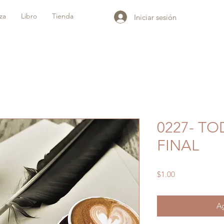
iza
Libro
Tienda
Iniciar sesión
0227- TO
FINAL
Precio
$1.00
Ag