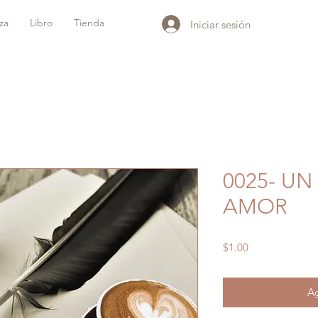
iza
Libro
Tienda
Iniciar sesión
0025- UN
AMOR
Precio
$1.00
Ag