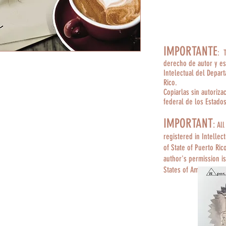
IMPORTANTE
: 
derecho de autor y es
Intelectual del Depar
Rico.
Copiarlas sin autoriza
federal de los Estado
IMPORTANT
:
All
registered in Intellec
of State of Puerto Ric
author's permission is
States of America.