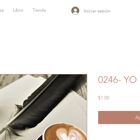
iza
Libro
Tienda
Iniciar sesión
0246- YO
Precio
$1.00
Ag