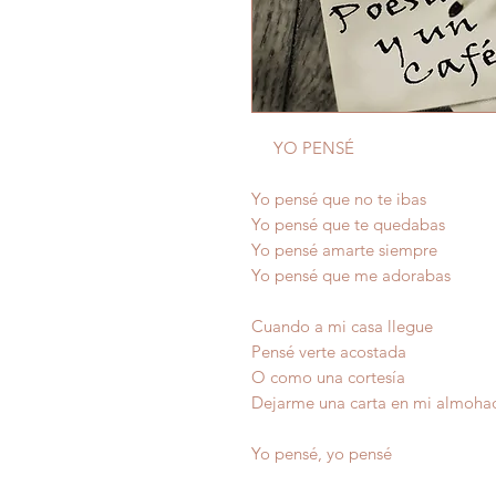
YO PENSÉ
Yo pensé que no te ibas
Yo pensé que te quedabas
Yo pensé amarte siempre
Yo pensé que me adorabas
Cuando a mi casa llegue
Pensé verte acostada
O como una cortesía
Dejarme una carta en mi almoha
Yo pensé, yo pensé