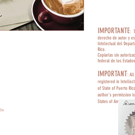
IMPORTANTE
: 
derecho de autor y es
Intelectual del Depar
Rico.
Copiarlas sin autoriza
federal de los Estado
IMPORTANT
:
All
registered in Intellec
of State of Puerto Ric
author's permission is
States of America.
da